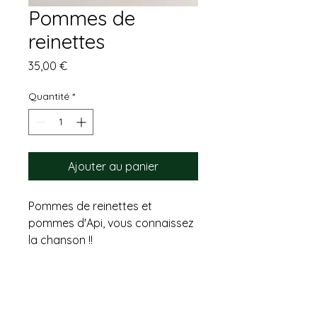
Pommes de
reinettes
Prix
35,00 €
Quantité
*
Ajouter au panier
Pommes de reinettes et
pommes d'Api, vous connaissez
la chanson !!
Ne sont-elles pas à croquer ?
En argent 925 et découpées à
la main.